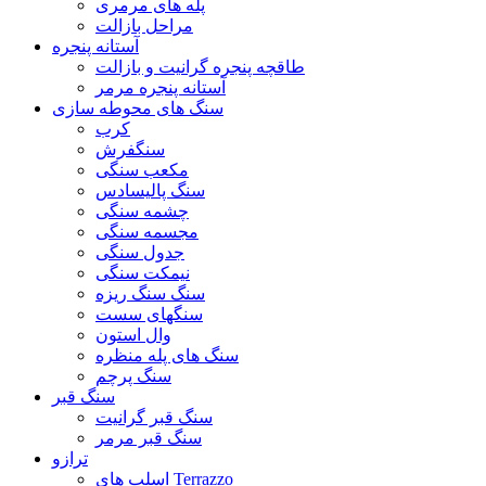
پله های مرمری
مراحل بازالت
آستانه پنجره
طاقچه پنجره گرانیت و بازالت
آستانه پنجره مرمر
سنگ های محوطه سازی
کرب
سنگفرش
مکعب سنگی
سنگ پالیسادس
چشمه سنگی
مجسمه سنگی
جدول سنگی
نیمکت سنگی
سنگ سنگ ریزه
سنگهای سست
وال استون
سنگ های پله منظره
سنگ پرچم
سنگ قبر
سنگ قبر گرانیت
سنگ قبر مرمر
ترازو
اسلب های Terrazzo