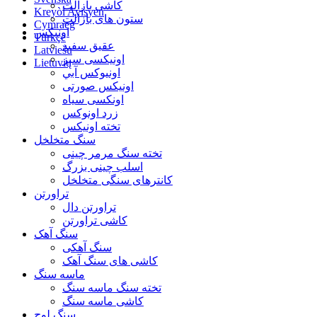
کاشی بازالت
Kreyòl Ayisyen
ستون های بازالت
Cymraeg
اونیکس
Türkçe
عقیق سفید
Latviešu
اونيکسی سبز
Lietuvių
اونيوکس آبي
اونیکس صورتی
اونکسی سیاه
زرد اونوکس
تخته اونیکس
سنگ متخلخل
تخته سنگ مرمر چینی
اسلب چینی بزرگ
کانترهای سنگی متخلخل
تراورتن
تراورتن دال
کاشی تراورتن
سنگ آهک
سنگ آهکی
کاشی های سنگ آهک
ماسه سنگ
تخته سنگ ماسه سنگ
کاشی ماسه سنگ
سنگ لوح