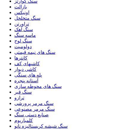
سنگ کوارتز
بازالت
اونیکس
سنگ متخلخل
تراورتن
سنگ آهک
ماسه سنگ
سنگ لوح
دولومیت
سنگ های نیمه قیمتی
کانترها
کاشیهای کف
کاشی دیوار
پله های سنگی
آستانه پنجره
سنگ های محوطه سازی
سنگ قبر
ترازو
سنگ مرمر پرورشی
سنگ مرمر مصنوعی
صنایع دستی سنگ
کلمباریوم
سنگ شیشه کریستالیزه نانو