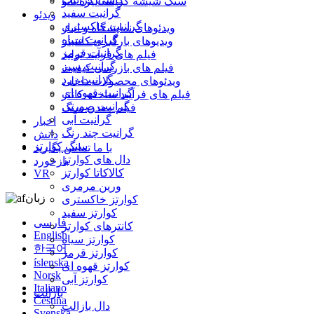
سنگ شیشه کریستالیزه نانو
گرانیت سفید
ویدئو
گرانیت خاکستری
ویدئوهای نمایشگاه و انبار
گرانیت سیاه
ویدیوهای بارگیری کانتینر
گرانیت قرمز
فیلم های فرآیند تولید
گرانیت سبز
فیلم های بازرسی کیفیت
گرانیت زرد
ویدئوهای محصولات داخلی
گرانیت قهوه ای
فیلم های فرآیند ساخت کانتر
گرانیت صورتی
فیلم معدن سنگ
گرانیت آبی
اخبار
گرانیت چند رنگ
دانش
سنگ کوارتز
با ما تماس بگیرید
دال های کوارتز
بازخورد
کالاکاتا کوارتز
VR
ورین مرمری
زبان
کوارتز خاکستری
کوارتز سفید
فارسی
کانترهای کوارتز
English
کوارتز سیاه
한국어
کوارتز قرمز
íslenska
کوارتز قهوه ای
Norsk
کوارتز آبی
Italiano
بازالت
Čeština
دال بازالت
Svenska