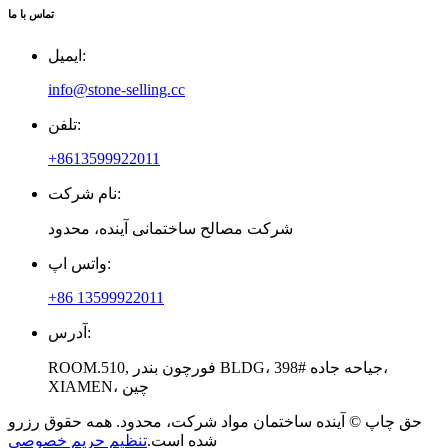
تماس با ما
ایمیل:
info@stone-selling.cc
تلفن:
+8613599922011
نام شرکت:
شرکت مصالح ساختمانی آینده، محدود
واتس اپ:
+86 13599922011
آدرس:
ROOM.510, فورچون بندر BLDG، 398# جیاحه جاده،
XIAMEN، چین
حق چاپ © آینده ساختمان مواد شرکت، محدود. همه حقوق رزرو
شده است.
تنظیم حریم خصوصی