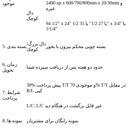
2400 up x 600/700/800mm x 20/30mm و
موجود
غیره
دال
کوچک
94 1/2" x 24" یا 27 1/2" یا 31 1/2" x 3/4" یا
1/1/4"
دال بزرگ/
بسته چوبی محکم بیرون با بخور
5. بسته بندی
کوچک
6. زمان
حدود دو هفته پس از دریافت سپرده شما
تحویل
30% پیش پرداخت T/T و موجودی 70% T/T در مقابل
B/L کپی
7. شرایط
پرداخت
L/C: L/C غیر قابل برگشت در هنگام دید
نمونه رایگان برای مشتریان
8. نمونه ها